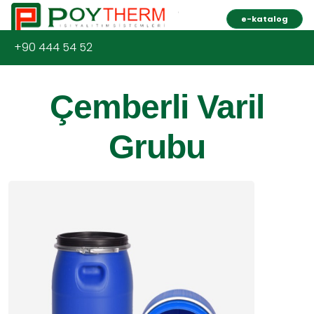
e-katalog
+90 444 54 52
Çemberli Varil
Grubu